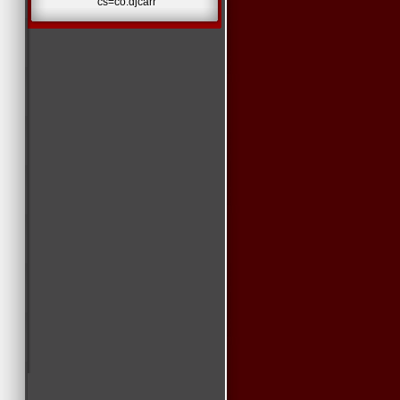
cs=co.djcarr