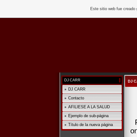
Este sitio web fue creado
DJ CARR
DJ 
DJ CARR
Contacto
AFILIESE A LA SALUD
Ejemplo de sub-página
Título de la nueva página
on