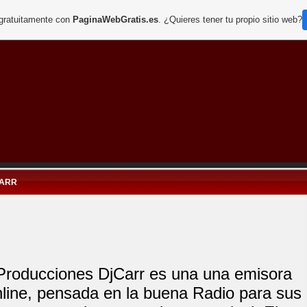
 gratuitamente con
PaginaWebGratis.es
. ¿Quieres tener tu propio sitio web?
CARR
Producciones DjCarr es una una emisora
line, pensada en la buena Radio para sus